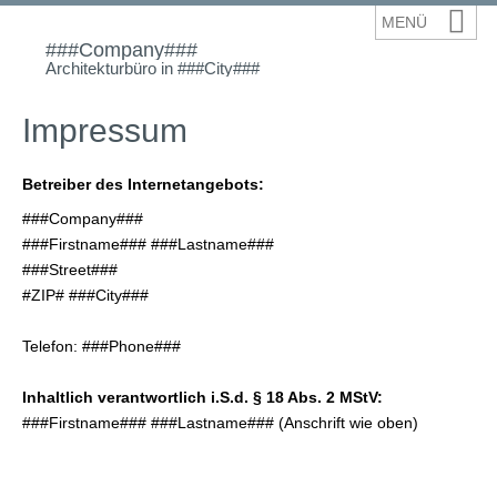
###Company###
Architekturbüro in ###City###
Impressum
Betreiber des Internetangebots:
###Company###
###Firstname### ###Lastname###
###Street###
#ZIP# ###City###
Telefon: ###Phone###
Inhaltlich verantwortlich i.S.d. § 18 Abs. 2 MStV:
###Firstname### ###Lastname### (Anschrift wie oben)